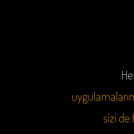
Her
uygulamalarımı
sizi d