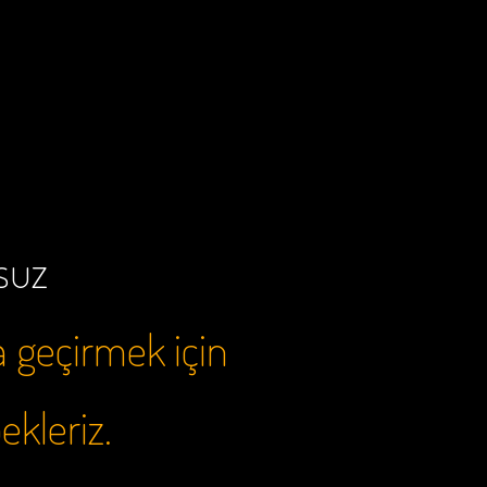
rsuz
a geçirmek için
bekleriz.