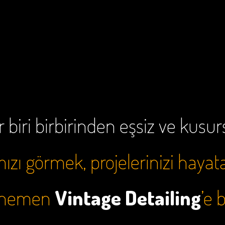
 biri birbirinden eşsiz ve kusu
zı görmek, projelerinizi hayat
e hemen
Vintage Detailing
’e 