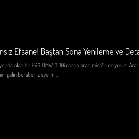
ız Efsane! Baştan Sona Yenileme ve Deta
da olan bir E46 BMW 3.30i cabrio aracı misafir ediyoruz. Aracı iç
ini gelin beraber izleyelim…