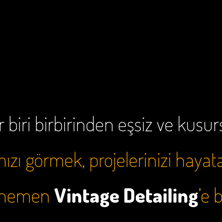
 biri birbirinden eşsiz ve kusu
zı görmek, projelerinizi hayat
e hemen
Vintage Detailing
’e 