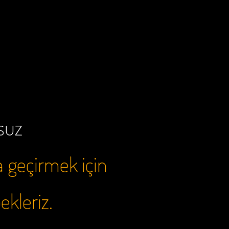
rsuz
a geçirmek için
bekleriz.