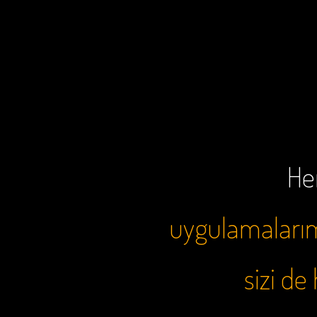
Her
uygulamalarımı
sizi d