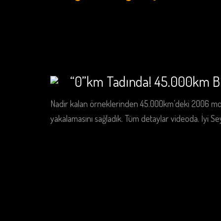
“0”km Tadında! 45.000km 
Nadir kalan örneklerinden 45.000km’deki 2006 model
yakalamasını sağladık. Tüm detaylar videoda. İyi Seyi