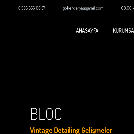
0 505 656 66 57
gokerderya@gmail.com
08:00 
ANASAYFA
KURUMSA
BLOG
Vintage Detailing Gelişmeler