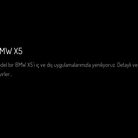
BMW X5
 bir BMW X5’i iç ve dış uygulamalarımızla yeniliyoruz. Detaylı v
rler...