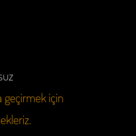
rsuz
a geçirmek için
bekleriz.