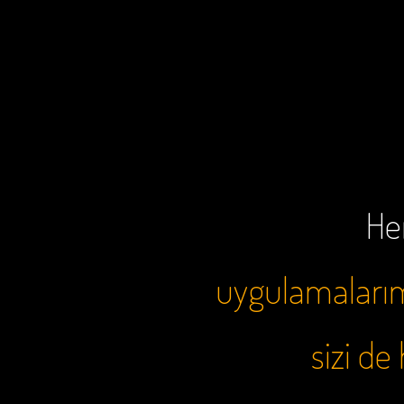
Her
uygulamalarımı
sizi d