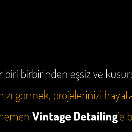
 biri birbirinden eşsiz ve kusu
zı görmek, projelerinizi hayat
e hemen
Vintage Detailing
’e 